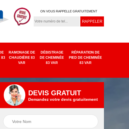
ON VOUS RAPPELLE GRATUITEMENT
DE
RAMONAGE DE
DÉBISTRAGE
RÉPARATION DE
 83
CHAUDIÈRE 83
DE CHEMINÉE
PIED DE CHEMINÉE
VAR
83 VAR
83 VAR
DEVIS GRATUIT
Demandez votre devis gratuitement
Remplacement
e
Réparation de
chapeau de
ar
cheminée 83 Var
cheminée 83 Var