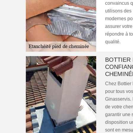
convaincus qu
utilisons des
modernes pour
assurer votre
répondre à to
qualité.
BOTTIER
CONFIANC
CHEMINÉ
Chez Bottier
pour tous vo
Ginasservis.
de votre chem
garantir une 
disposition u
sont en mesu