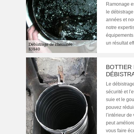
Ramonage est
le débistrag
années et no
notre experti
équipements 
un résultat e
BOTTIER
DÉBISTR
Le débistrage
sécurité et l
suie et le g
pouvez réduire
l'intérieur d
peut amélior
vous faire éc