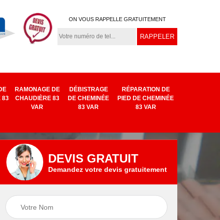
ON VOUS RAPPELLE GRATUITEMENT
DE
RAMONAGE DE
DÉBISTRAGE
RÉPARATION DE
 83
CHAUDIÈRE 83
DE CHEMINÉE
PIED DE CHEMINÉE
VAR
83 VAR
83 VAR
DEVIS GRATUIT
Demandez votre devis gratuitement
Remplacement
e
Réparation de
chapeau de
ar
cheminée 83 Var
cheminée 83 Var