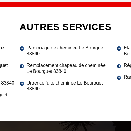
AUTRES SERVICES
Le
Ramonage de cheminée Le Bourguet
Eta
83840
Bou
guet
Remplacement chapeau de cheminée
Rép
Le Bourguet 83840
Ra
t 83840
Urgence fuite cheminée Le Bourguet
83840
guet