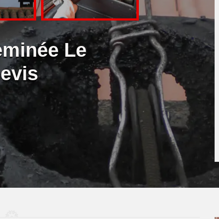
eminée Le
evis