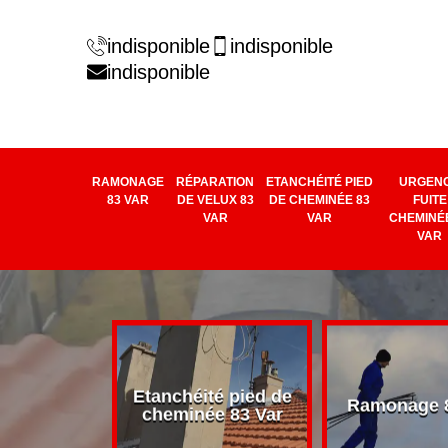
indisponible
indisponible
indisponible
RAMONAGE
RÉPARATION
ETANCHÉITÉ PIED
URGEN
83 VAR
DE VELUX 83
DE CHEMINÉE 83
FUITE
VAR
VAR
CHEMINÉE
VAR
rage de
Etanchéité pied de
Ramonage 8
e 83 Var
cheminée 83 Var