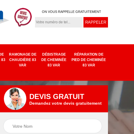
ON VOUS RAPPELLE GRATUITEMENT
DE
RAMONAGE DE
DÉBISTRAGE
RÉPARATION DE
 83
CHAUDIÈRE 83
DE CHEMINÉE
PIED DE CHEMINÉE
VAR
83 VAR
83 VAR
DEVIS GRATUIT
Demandez votre devis gratuitement
Remplacement
e
Réparation de
chapeau de
ar
cheminée 83 Var
cheminée 83 Var