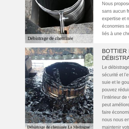
Nous proposon
sans aucun f
expertise et 
économies sur
liés à une c
BOTTIER
DÉBISTR
Le débistrage
sécurité et l
suie et le g
pouvez réduire
l'intérieur d
peut amélior
faire économ
nous nous eng
maintenir vo