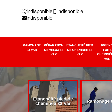
indisponible
indisponible
indisponible
RAMONAGE
RÉPARATION
ETANCHÉITÉ PIED
URGEN
83 VAR
DE VELUX 83
DE CHEMINÉE 83
FUITE
VAR
VAR
CHEMINÉE
VAR
rage de
Etanchéité pied de
Ramonage 8
e 83 Var
cheminée 83 Var