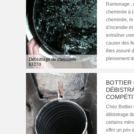
Ramonage , n
cheminée à La
cheminée, le
d'incendie et 
entraîner une
causer des f
êtes assuré d
pleinement de
BOTTIER
DÉBISTR
COMPÉTI
Chez Bottier
débistrage d
certains mén
offrir un pri