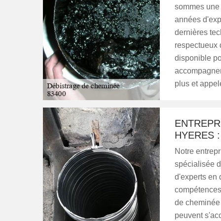
sommes une e
années d'exp
dernières tec
respectueux 
disponible po
accompagner 
plus et appel
ENTREPR
HYERES 
Notre entrep
spécialisée 
d'experts en 
compétences 
de cheminée e
peuvent s'acc