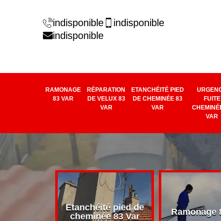
indisponible
indisponible
indisponible
RAMONAGE
RÉPARATION
ETANCHÉITÉ PIED
URGEN
83 VAR
DE VELUX 83
DE CHEMINÉE 83
FUITE
VAR
VAR
CHEMINÉE
VAR
rage de
Etanchéité pied de
Ramonage 8
e 83 Var
cheminée 83 Var