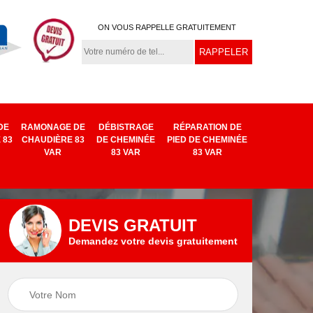
ON VOUS RAPPELLE GRATUITEMENT
DE
RAMONAGE DE
DÉBISTRAGE
RÉPARATION DE
 83
CHAUDIÈRE 83
DE CHEMINÉE
PIED DE CHEMINÉE
VAR
83 VAR
83 VAR
DEVIS GRATUIT
Demandez votre devis gratuitement
Remplacement
e
Réparation de
chapeau de
ar
cheminée 83 Var
cheminée 83 Var